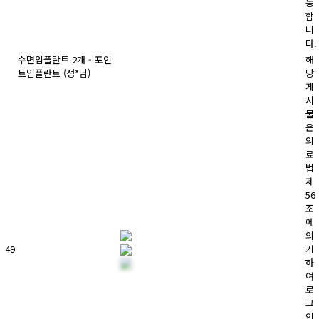
능
합
니
다.
수면임플란트 2개 - 포인
해
트임플란트 (정*님)
당
게
시
물
은
의
료
법
제
56
조
에
의
49
거
하
여
로
그
인