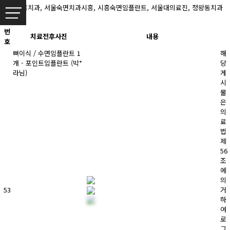
번
치료전후사진
내용
호
뼈이식 / 수면임플란트 1
해
개 - 포인트임플란트 (박*
당
라님)
게
시
물
은
의
료
법
제
56
조
에
의
53
거
하
여
로
그