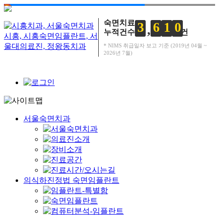
숙면치료
3
6
1
0
누적건수
건
* NIMS 취급일자 보고 기준 (2019년 04월 ~
2026년 7월)
서울숙면치과
의식하진정법 숙면임플란트